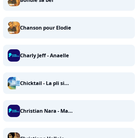
Bondie sa bel
Chanson pour Elodie
Charly Jeff - Anaelle
Chicktail - La pli si...
Christian Nara - Ma...