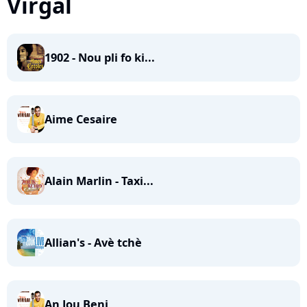
Virgal
1902 - Nou pli fo ki...
Aime Cesaire
Alain Marlin - Taxi...
Allian's - Avè tchè
An Jou Beni