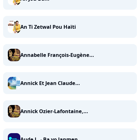
An Ti Zetwal Pou Haïti
Annabelle François-Eugène...
Annick Et Jean Claude...
Annick Ozier-Lafontaine,...
Aude L. - Ba yo lanmen