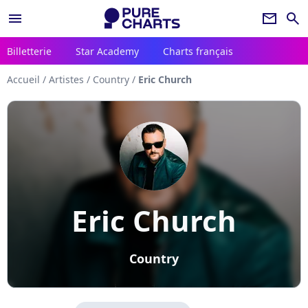
menu
newsletter
search
Billetterie
Star Academy
Charts français
Accueil
/
Artistes
/
Country
/
Eric Church
Eric Church
Country