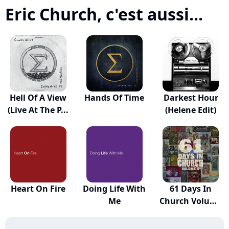
Eric Church, c'est aussi...
Hell Of A View
Hands Of Time
Darkest Hour
(Live At The P...
(Helene Edit)
Heart On Fire
Doing Life With
61 Days In
Me
Church Volume
5