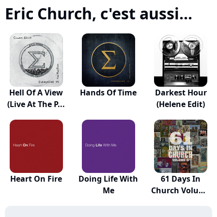
Eric Church, c'est aussi...
Hell Of A View
Hands Of Time
Darkest Hour
(Live At The P...
(Helene Edit)
Heart On Fire
Doing Life With
61 Days In
Me
Church Volume
5