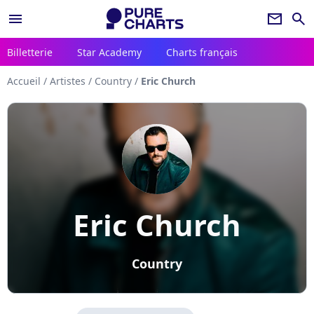
menu
newsletter
search
Billetterie
Star Academy
Charts français
Accueil
/
Artistes
/
Country
/
Eric Church
Eric Church
Country