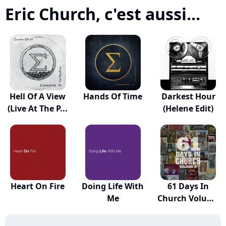
Eric Church, c'est aussi...
Hell Of A View
Hands Of Time
Darkest Hour
(Live At The P...
(Helene Edit)
Heart On Fire
Doing Life With
61 Days In
Me
Church Volume
5