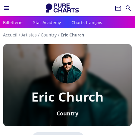
menu
newsletter
search
Billetterie
Star Academy
Charts français
Accueil
/
Artistes
/
Country
/
Eric Church
Eric Church
Country