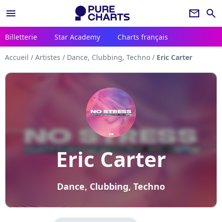
menu
newsletter
search
Billetterie
Star Academy
Charts français
Accueil
/
Artistes
/
Dance, Clubbing, Techno
/
Eric Carter
Eric Carter
Dance, Clubbing, Techno