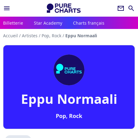
menu
newsletter
search
Billetterie
Star Academy
Charts français
Accueil
/
Artistes
/
Pop, Rock
/
Eppu Normaali
Eppu Normaali
Pop, Rock