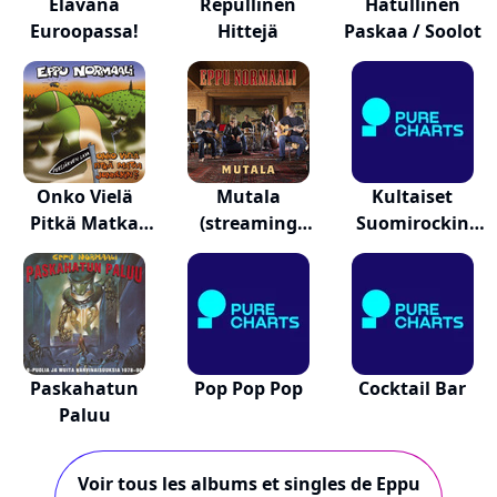
Elävänä
Repullinen
Hatullinen
Euroopassa!
Hittejä
Paskaa / Soolot
Onko Vielä
Mutala
Kultaiset
Pitkä Matka
(streaming
Suomirockin
Jonnekin?
Version)
Rakkaus...
Paskahatun
Pop Pop Pop
Cocktail Bar
Paluu
Voir tous les albums et singles de Eppu