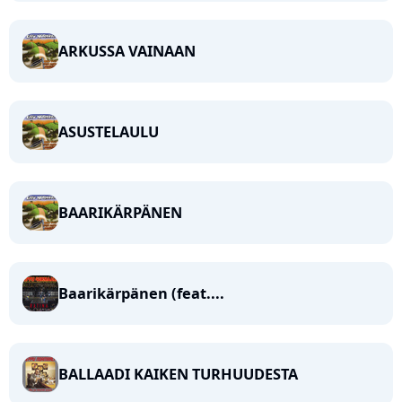
ARKUSSA VAINAAN
ASUSTELAULU
BAARIKÄRPÄNEN
Baarikärpänen (feat....
BALLAADI KAIKEN TURHUUDESTA