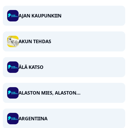
AJAN KAUPUNKIIN
AKUN TEHDAS
ÄLÄ KATSO
ALASTON MIES, ALASTON...
ARGENTIINA