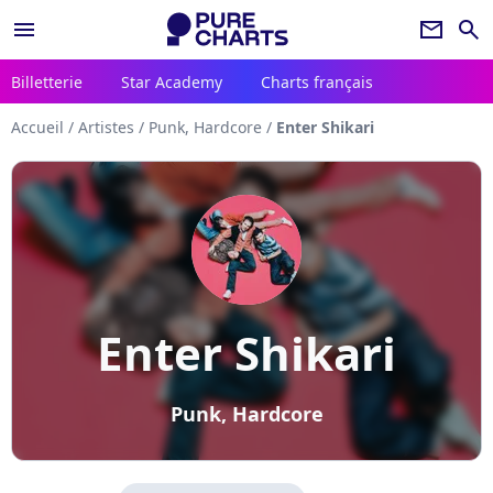
menu
newsletter
search
Billetterie
Star Academy
Charts français
Accueil
/
Artistes
/
Punk, Hardcore
/
Enter Shikari
Enter Shikari
Punk, Hardcore