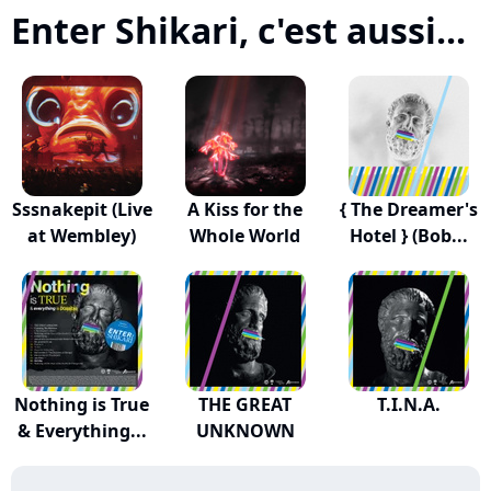
Enter Shikari, c'est aussi...
Sssnakepit (Live
A Kiss for the
{ The Dreamer's
at Wembley)
Whole World
Hotel } (Bob...
Nothing is True
THE GREAT
T.I.N.A.
& Everything...
UNKNOWN