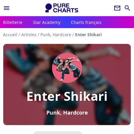
menu
newsletter
search
Billetterie
Star Academy
Charts français
Accueil
/
Artistes
/
Punk, Hardcore
/
Enter Shikari
Enter Shikari
Punk, Hardcore