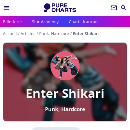
menu
newsletter
search
Billetterie
Star Academy
Charts français
Accueil
/
Artistes
/
Punk, Hardcore
/
Enter Shikari
Enter Shikari
Punk, Hardcore