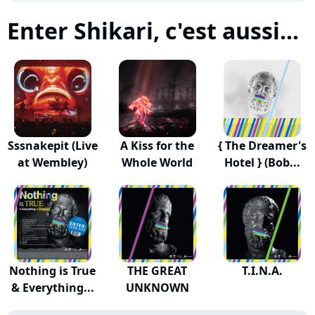
Enter Shikari, c'est aussi...
Sssnakepit (Live
A Kiss for the
{ The Dreamer's
at Wembley)
Whole World
Hotel } (Bob...
Nothing is True
THE GREAT
T.I.N.A.
& Everything...
UNKNOWN