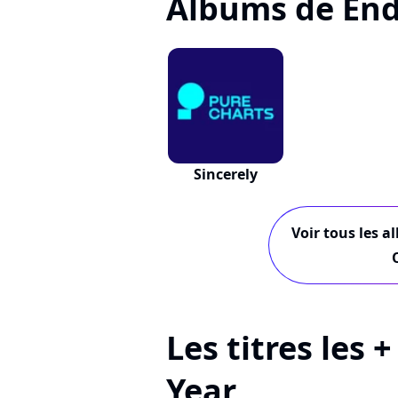
Albums de End
Sincerely
Voir tous les a
Les titres les 
Year