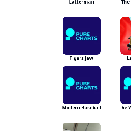
Latterman
The
Tigers Jaw
L
Modern Baseball
The 