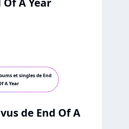
 Of A Year
lbums et singles de End
Of A Year
+ vus de End Of A