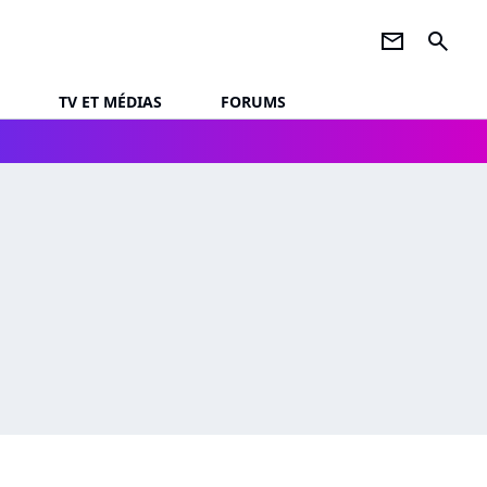
newsletter
search
TV ET MÉDIAS
FORUMS