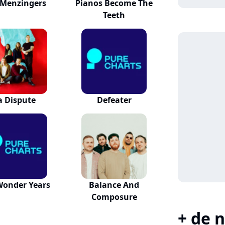
 Menzingers
Pianos Become The
Teeth
a Dispute
Defeater
Wonder Years
Balance And
Composure
+ de n