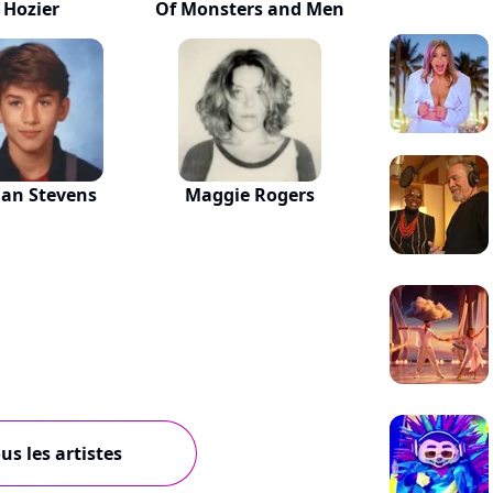
Hozier
Of Monsters and Men
jan Stevens
Maggie Rogers
us les artistes