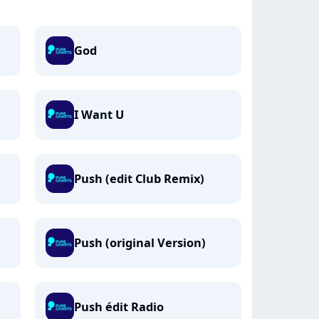
God
I Want U
Push (edit Club Remix)
Push (original Version)
Push édit Radio