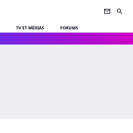
newsletter
search
TV ET MÉDIAS
FORUMS