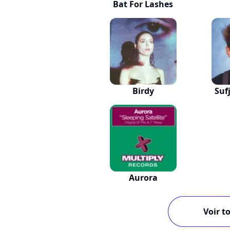
Bat For Lashes
Birdy
Suf
Aurora
Voir to