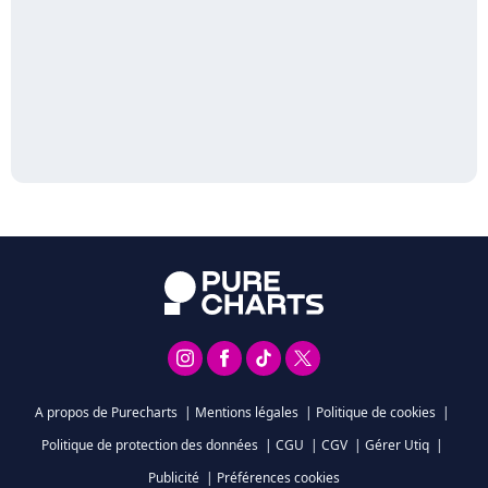
A propos de Purecharts
|
Mentions légales
|
Politique de cookies
|
Politique de protection des données
|
CGU
|
CGV
|
Gérer Utiq
|
Publicité
|
Préférences cookies