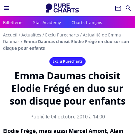
menu
newsletter
search
Billetterie
Star Academy
Charts français
Accueil
/
Actualités
/
Exclu Purecharts
/
Actualité de Emma
Daumas
/
Emma Daumas choisit Elodie Frégé en duo sur son
disque pour enfants
Exclu Purecharts
Emma Daumas choisit
Elodie Frégé en duo sur
son disque pour enfants
Publié le 04 octobre 2010 à 14:00
Elodie Frégé, mais aussi Marcel Amont, Alain