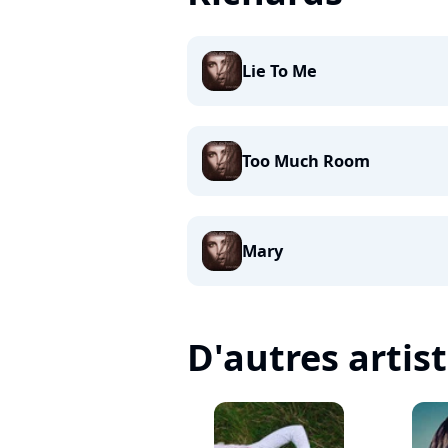
Lie To Me
Too Much Room
Mary
D'autres artis