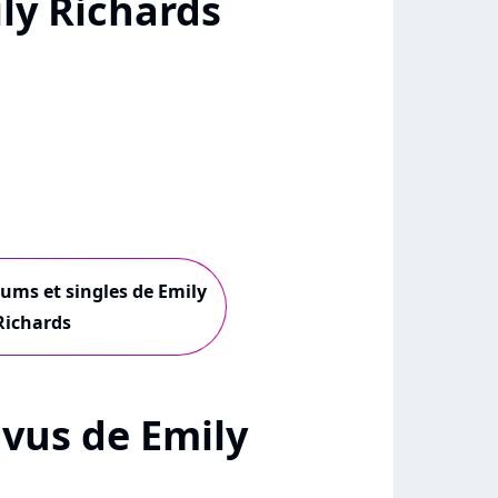
ly Richards
bums et singles de Emily
Richards
+ vus de Emily