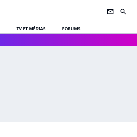
newsletter
search
TV ET MÉDIAS
FORUMS