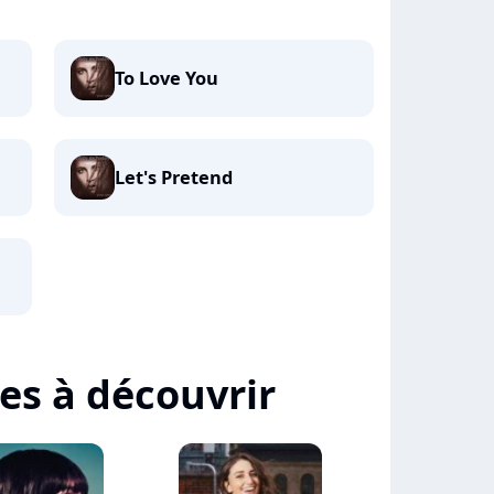
To Love You
Let's Pretend
tes à découvrir