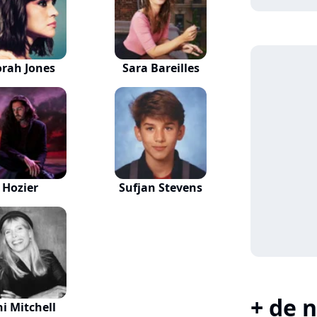
rah Jones
Sara Bareilles
Hozier
Sufjan Stevens
+ de n
ni Mitchell