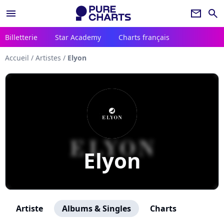
menu
newsletter
search
Billetterie
Star Academy
Charts français
Accueil
/
Artistes
/
Elyon
Elyon
Artiste
Albums & Singles
Charts