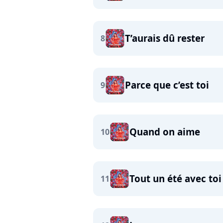
T’aurais dû rester
8
Parce que c’est toi
9
Quand on aime
10
Tout un été avec toi
11