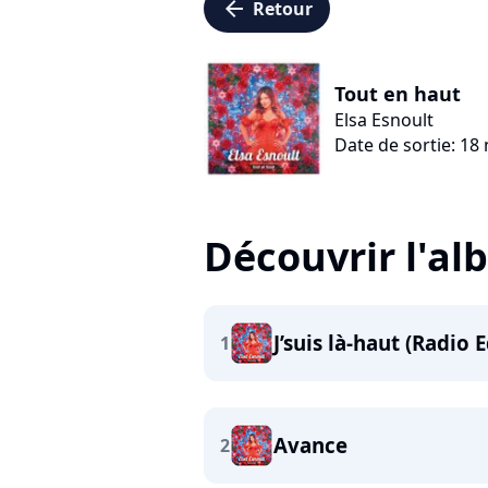
arrow_left
Retour
Tout en haut
Elsa Esnoult
Date de sortie: 1
Découvrir l'a
J’suis là-haut (Radio E
1
Avance
2