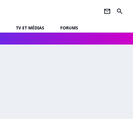
newsletter
search
TV ET MÉDIAS
FORUMS