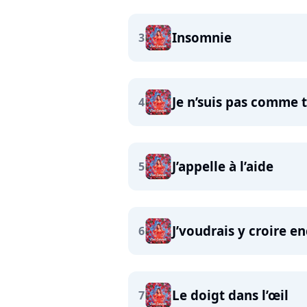
Insomnie
3
Je n’suis pas comme t
4
J’appelle à l’aide
5
J’voudrais y croire e
6
Le doigt dans l’œil
7