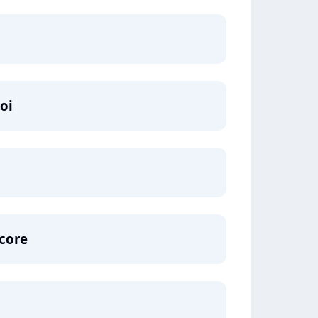
oi
ncore