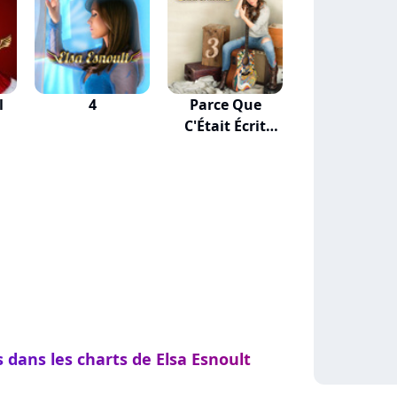
l
4
Parce Que
C'Était Écrit
Comme Ça
 dans les charts de Elsa Esnoult