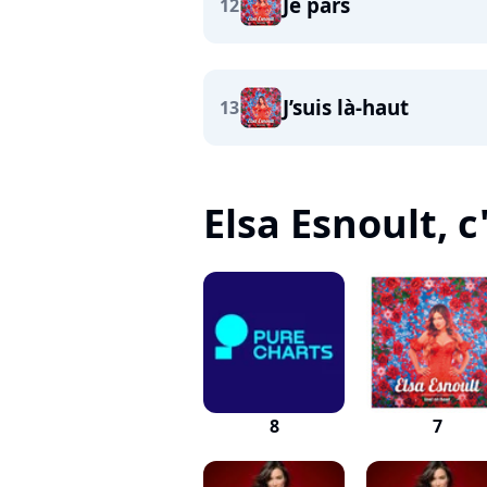
Je pars
12
J’suis là-haut
13
Elsa Esnoult, c'
8
7