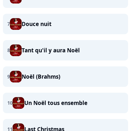
Douce nuit
7
Tant qu'il y aura Noël
8
Noël (Brahms)
9
Un Noël tous ensemble
10
Last Christmas
11