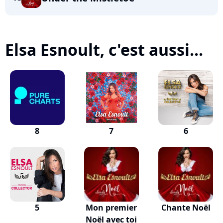
Elsa Esnoult, c'est aussi...
8
7
6
5
Mon premier
Chante Noël
Noël avec toi