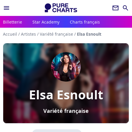
menu
newsletter
search
Billetterie
Star Academy
Charts français
Accueil
/
Artistes
/
Variété française
/
Elsa Esnoult
Elsa Esnoult
Variété française