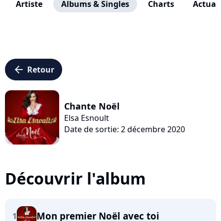
Artiste
Albums & Singles
Charts
Actuali
arrow_left
Retour
Chante Noël
Elsa Esnoult
Date de sortie: 2 décembre 2020
Découvrir l'album
Mon premier Noël avec toi
1