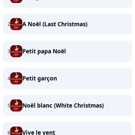
A Noël (Last Christmas)
2
Petit papa Noël
3
Petit garçon
4
Noël blanc (White Christmas)
5
Vive le vent
6