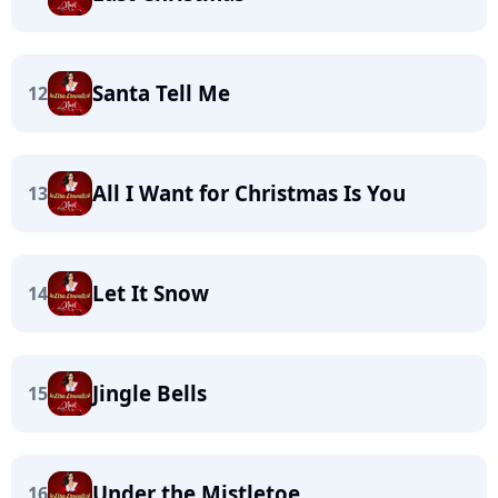
Santa Tell Me
12
All I Want for Christmas Is You
13
Let It Snow
14
Jingle Bells
15
Under the Mistletoe
16