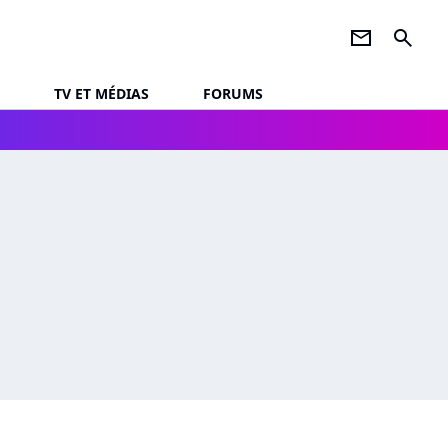
newsletter
search
TV ET MÉDIAS
FORUMS