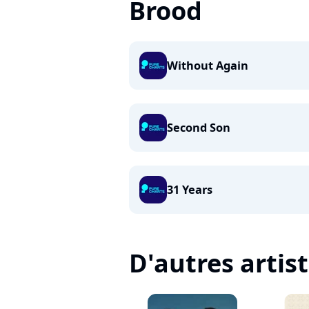
Brood
Without Again
Second Son
31 Years
D'autres artis