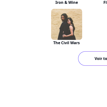
Iron & Wine
F
The Civil Wars
Voir to