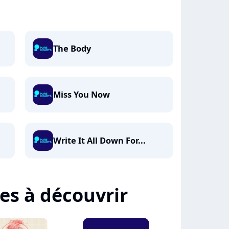
The Body
Miss You Now
Write It All Down For...
tes à découvrir