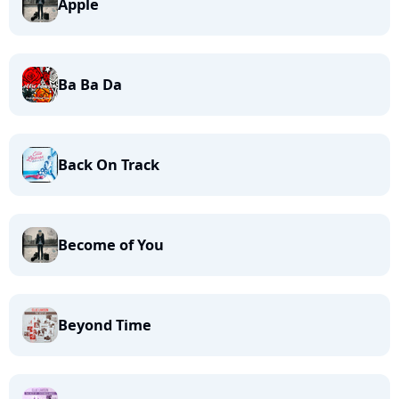
Apple
Ba Ba Da
Back On Track
Become of You
Beyond Time