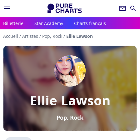
menu
newsletter
search
Billetterie
Star Academy
Charts français
Accueil
/
Artistes
/
Pop, Rock
/
Ellie Lawson
Ellie Lawson
Pop, Rock