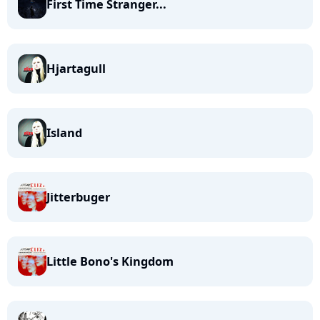
First Time Stranger...
Hjartagull
Island
Jitterbuger
Little Bono's Kingdom