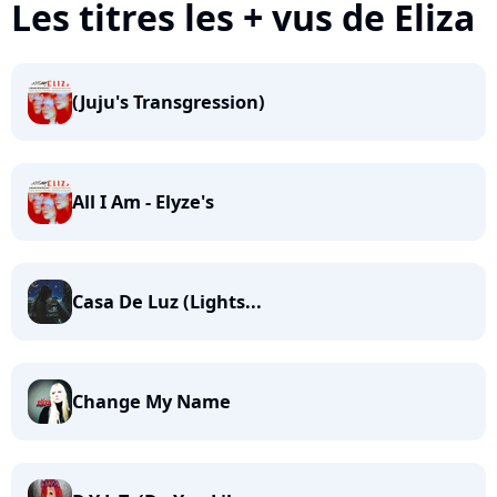
Les titres les + vus de Eliza
(Juju's Transgression)
All I Am - Elyze's
Casa De Luz (Lights...
Change My Name