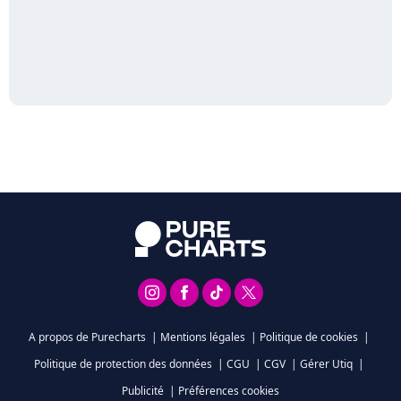
A propos de Purecharts
|
Mentions légales
|
Politique de cookies
|
Politique de protection des données
|
CGU
|
CGV
|
Gérer Utiq
|
Publicité
|
Préférences cookies