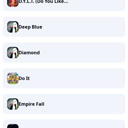
D.Y.L.T. (Do You Like...
Deep Blue
Diamond
Do It
Empire Fall