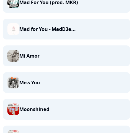
Mad For You (prod. MKR)
Mad for You - MadD3e...
Mi Amor
Miss You
Moonshined