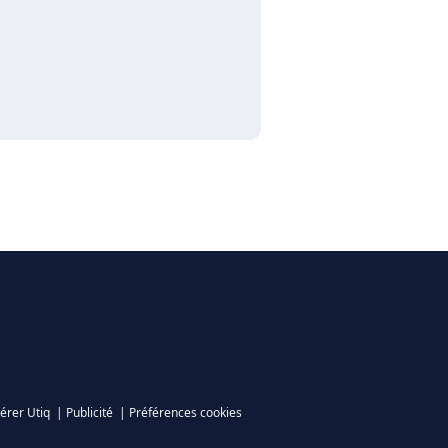
érer Utiq
|
Publicité
|
Préférences cookies