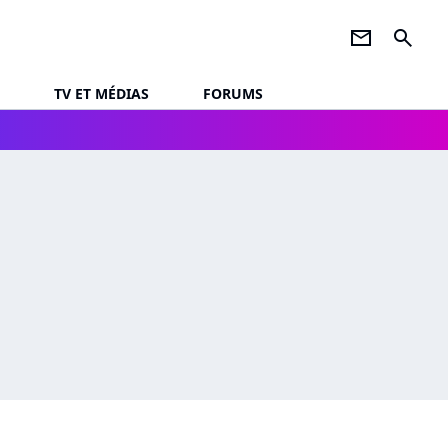
newsletter
search
TV ET MÉDIAS
FORUMS