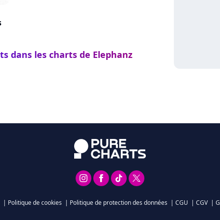
s
ts dans les charts de Elephanz
|
Politique de cookies
|
Politique de protection des données
|
CGU
|
CGV
|
G