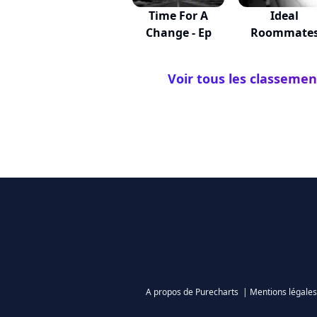
Time For A
Ideal
Change - Ep
Roommate
Voir tous les classemen
A propos de Purecharts
|
Mentions légales