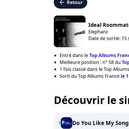
arrow_left
Retour
Ideal Roommat
Elephanz
Date de sortie: 1
Entré dans le
Top Albums Franc
Meilleure position : n° 58 du
To
1 fois classé dans le Top Albums
Sorti du Top Albums France
le 
Découvrir le s
Do You Like My Song
1