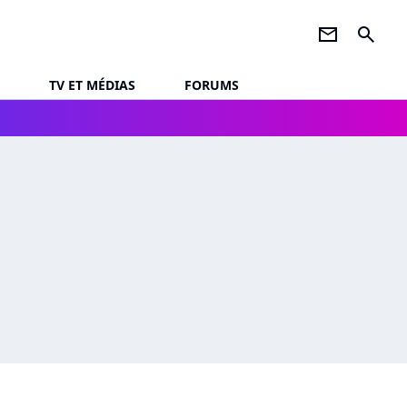
newsletter
search
TV ET MÉDIAS
FORUMS