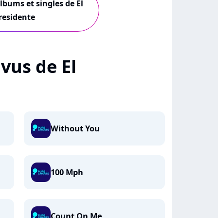
albums et singles de El
residente
 vus de El
Without You
100 Mph
Count On Me