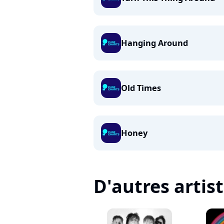
Hanging Around
Old Times
Honey
D'autres artis