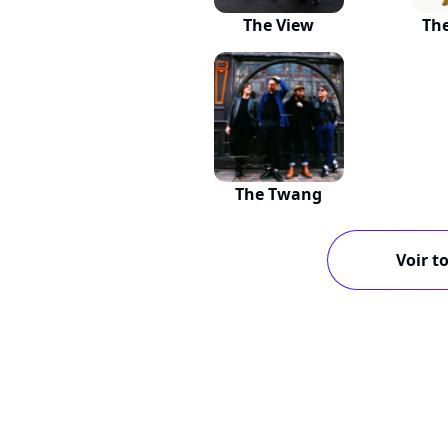
The View
Th
The Twang
Voir to