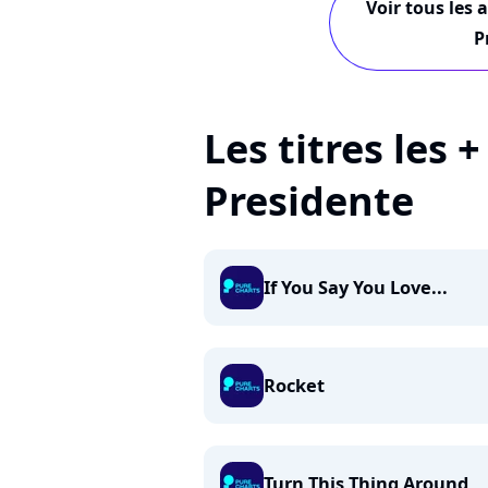
Voir tous les 
P
Les titres les +
Presidente
If You Say You Love...
Rocket
Turn This Thing Around