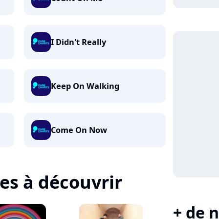
I Didn't Really
Keep On Walking
Come On Now
tes à découvrir
+ de n