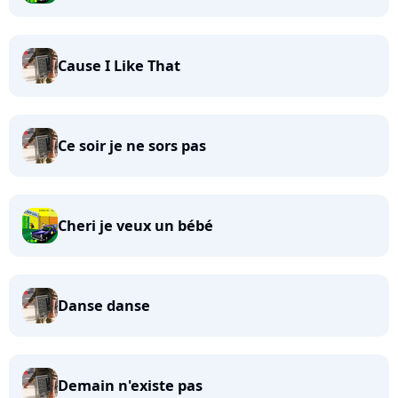
Cause I Like That
Ce soir je ne sors pas
Cheri je veux un bébé
Danse danse
Demain n'existe pas