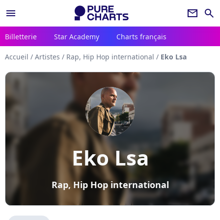
menu
newsletter
search
Billetterie
Star Academy
Charts français
Accueil
/
Artistes
/
Rap, Hip Hop international
/
Eko Lsa
Eko Lsa
Rap, Hip Hop international