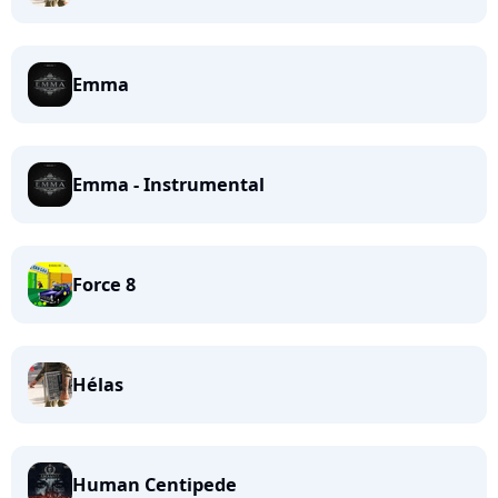
Emma
Emma - Instrumental
Force 8
Hélas
Human Centipede