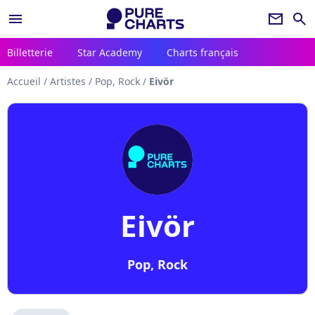
menu
newsletter
search
Billetterie
Star Academy
Charts français
Accueil
/
Artistes
/
Pop, Rock
/
Eivör
Eivör
Pop, Rock