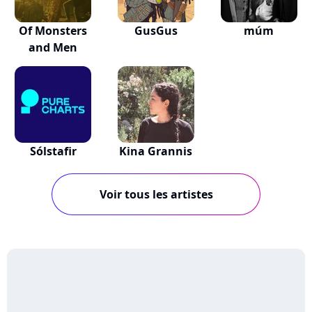
Of Monsters
GusGus
múm
and Men
Sólstafir
Kina Grannis
Voir tous les artistes