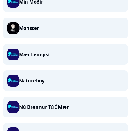
Mín Móðir
Monster
Mær Leingist
Natureboy
Nú Brennur Tú Í Mær