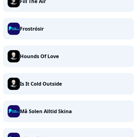
Fill The Air
Frostrósir
Hounds Of Love
Is It Cold Outside
Må Solen Alltid Skina