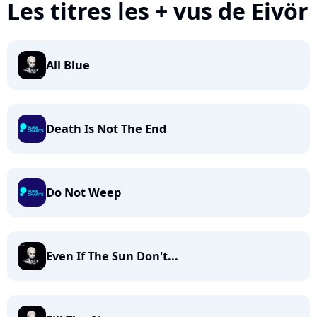
Les titres les + vus de Eivör
All Blue
Death Is Not The End
Do Not Weep
Even If The Sun Don't...