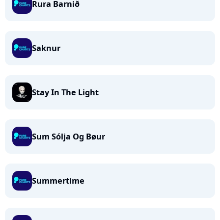
Rura Barnið
Saknur
Stay In The Light
Sum Sólja Og Bøur
Summertime