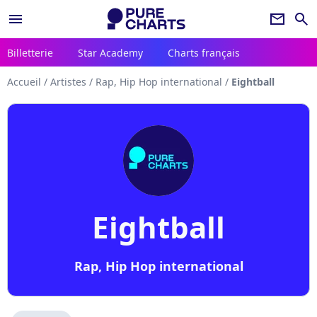
menu
newsletter
search
Billetterie
Star Academy
Charts français
Accueil
/
Artistes
/
Rap, Hip Hop international
/
Eightball
Eightball
Rap, Hip Hop international