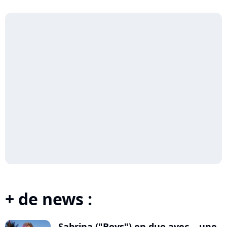
+ de news :
Sabrina ("Boys") en duo avec... une