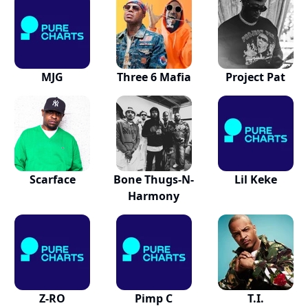
MJG
Three 6 Mafia
Project Pat
Scarface
Bone Thugs-N-
Lil Keke
Harmony
Z-RO
Pimp C
T.I.