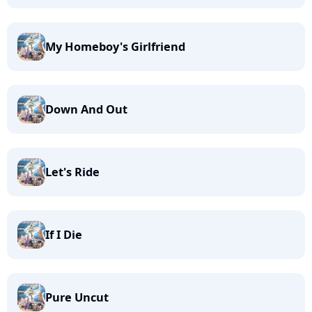
My Homeboy's Girlfriend
Down And Out
Let's Ride
If I Die
Pure Uncut