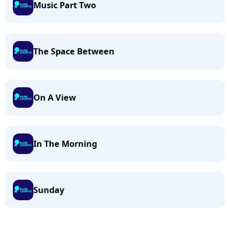
Music Part Two
The Space Between
On A View
In The Morning
Sunday