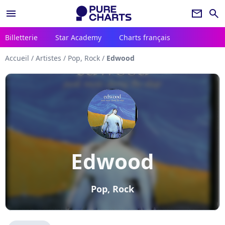
menu
newsletter
search
Billetterie
Star Academy
Charts français
Accueil
/
Artistes
/
Pop, Rock
/
Edwood
Edwood
Pop, Rock