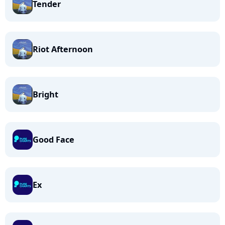
Tender
Riot Afternoon
Bright
Good Face
Ex