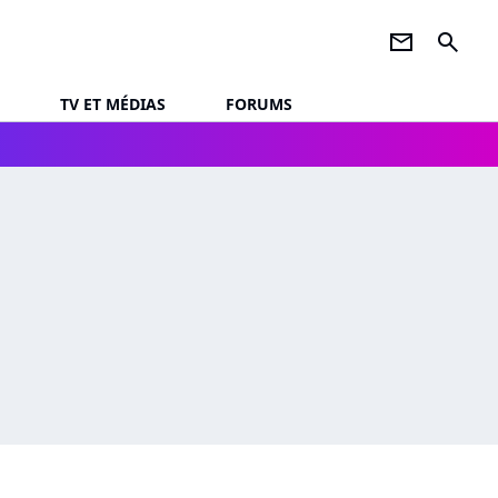
newsletter
search
TV ET MÉDIAS
FORUMS