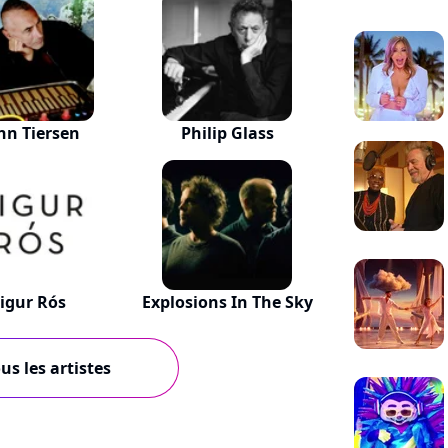
nn Tiersen
Philip Glass
igur Rós
Explosions In The Sky
us les artistes