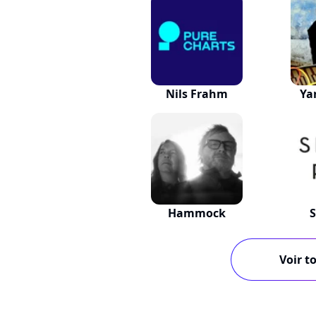
Nils Frahm
Ya
Hammock
S
Voir to