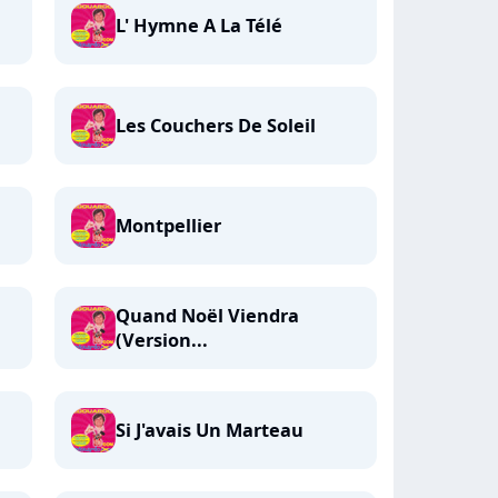
L' Hymne A La Télé
Les Couchers De Soleil
Montpellier
Quand Noël Viendra
(Version...
Si J'avais Un Marteau