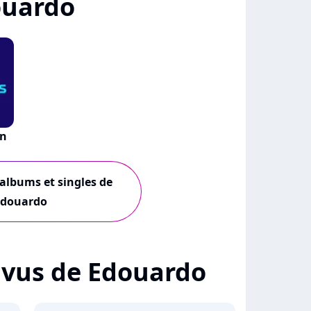
ouardo
on
 albums et singles de
Edouardo
 + vus de Edouardo