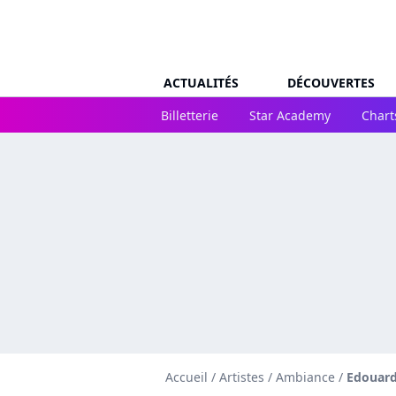
ACTUALITÉS
DÉCOUVERTES
Billetterie
Star Academy
Chart
Accueil
/
Artistes
/
Ambiance
/
Edouar