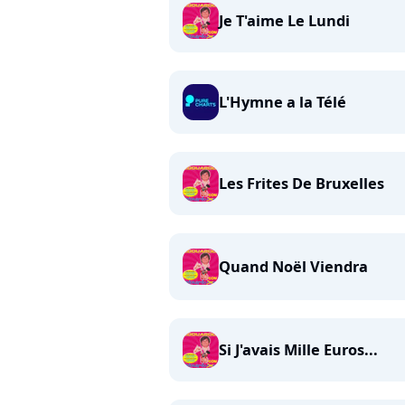
Je T'aime Le Lundi
L'Hymne a la Télé
Les Frites De Bruxelles
Quand Noël Viendra
Si J'avais Mille Euros...