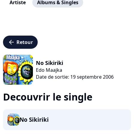
Artiste
Albums & Singles
arrow_left
Retour
No Sikiriki
Edo Maajka
Date de sortie: 19 septembre 2006
Decouvrir le single
No Sikiriki