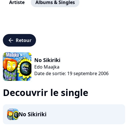
Artiste
Albums & Singles
arrow_left
Retour
No Sikiriki
Edo Maajka
Date de sortie: 19 septembre 2006
Decouvrir le single
No Sikiriki