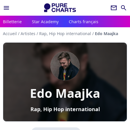
menu
newsletter
search
Billetterie
Star Academy
Charts français
Accueil
/
Artistes
/
Rap, Hip Hop international
/
Edo Maajka
Edo Maajka
Rap, Hip Hop international