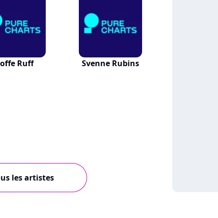
offe Ruff
Svenne Rubins
us les artistes