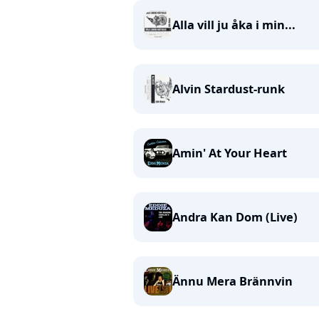
Alla vill ju åka i min...
Alvin Stardust-runk
Amin' At Your Heart
Andra Kan Dom (Live)
Ännu Mera Brännvin