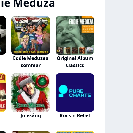
die Meduza
Eddie Meduzas
Original Album
sommar
Classics
n
Julesång
Rock'n Rebel