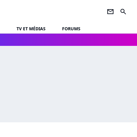
newsletter
search
TV ET MÉDIAS
FORUMS