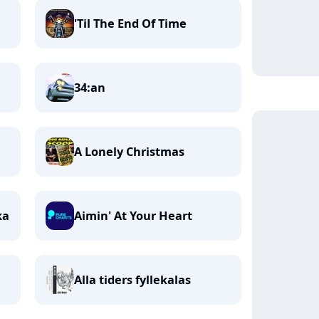
'Til The End Of Time
34:an
A Lonely Christmas
ka
Aimin' At Your Heart
Alla tiders fyllekalas