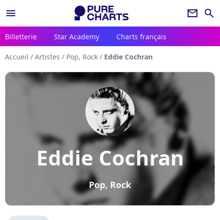
menu
newsletter
search
Billetterie
Star Academy
Charts français
Accueil
/
Artistes
/
Pop, Rock
/
Eddie Cochran
Eddie Cochran
Pop, Rock