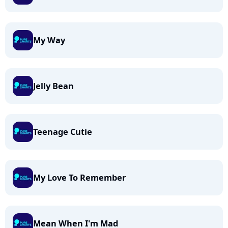
My Way
Jelly Bean
Teenage Cutie
My Love To Remember
Mean When I'm Mad