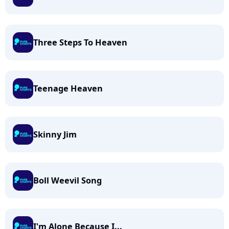
Three Steps To Heaven
Teenage Heaven
Skinny Jim
Boll Weevil Song
I'm Alone Because I...