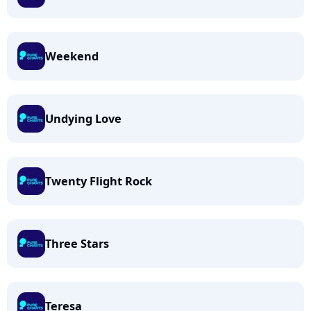
Weekend
Undying Love
Twenty Flight Rock
Three Stars
Teresa