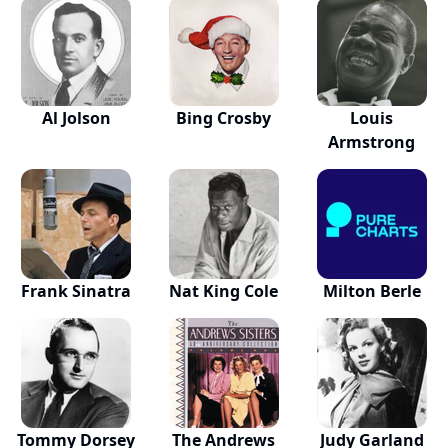
Al Jolson
Bing Crosby
Louis
Armstrong
Frank Sinatra
Nat King Cole
Milton Berle
Tommy Dorsey
The Andrews
Judy Garland