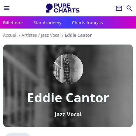
menu
newsletter
search
Billetterie
Star Academy
Charts français
Accueil
/
Artistes
/
Jazz Vocal
/
Eddie Cantor
Eddie Cantor
Jazz Vocal