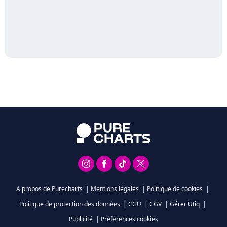
A propos de Purecharts
|
Mentions légales
|
Politique de cookies
|
Politique de protection des données
|
CGU
|
CGV
|
Gérer Utiq
|
Publicité
|
Préférences cookies