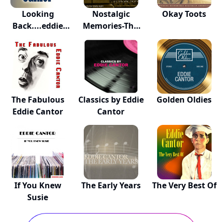
Looking
Nostalgic
Okay Toots
Back....eddie
Memories-The
Cantor
Very B...
The Fabulous
Classics by Eddie
Golden Oldies
Eddie Cantor
Cantor
If You Knew
The Early Years
The Very Best Of
Susie