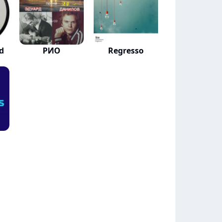
d
РИО
Regresso