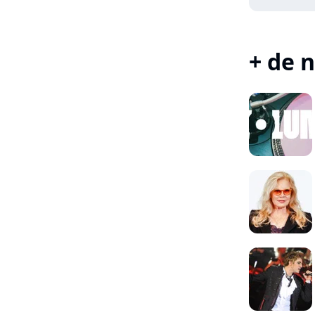
+ de n