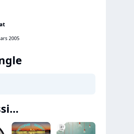
at
mars 2005
ingle
i...