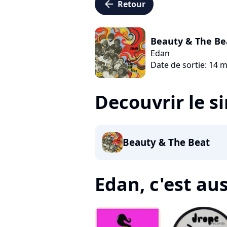
arrow_left
Retour
Beauty & The Be
Edan
Date de sortie: 14 
Decouvrir le s
Beauty & The Beat
Edan, c'est auss