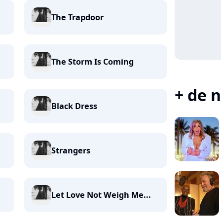
The Trapdoor
The Storm Is Coming
+ de n
Black Dress
Strangers
Let Love Not Weigh Me...