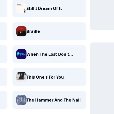
Still I Dream Of It
Braille
When The Lost Don't...
This One's For You
The Hammer And The Nail