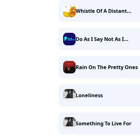
Whistle Of A Distant...
Do As I Say Not As I...
Rain On The Pretty Ones
Loneliness
Something To Live For