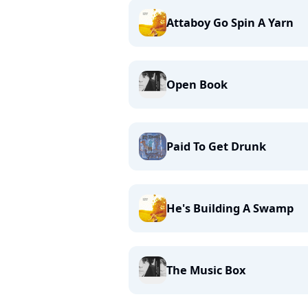
Attaboy Go Spin A Yarn
Open Book
Paid To Get Drunk
He's Building A Swamp
The Music Box