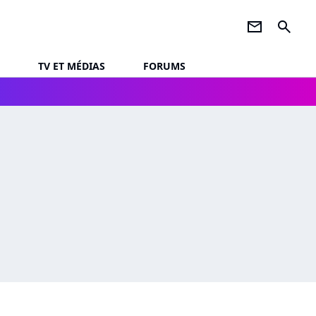
newsletter
search
TV ET MÉDIAS
FORUMS