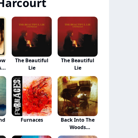
Harcourt
ow
The Beautiful
The Beautiful
...
Lie
Lie
nd
Furnaces
Back Into The
Woods
(expanded...