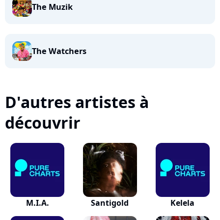
The Muzik
The Watchers
D'autres artistes à
découvrir
M.I.A.
Santigold
Kelela