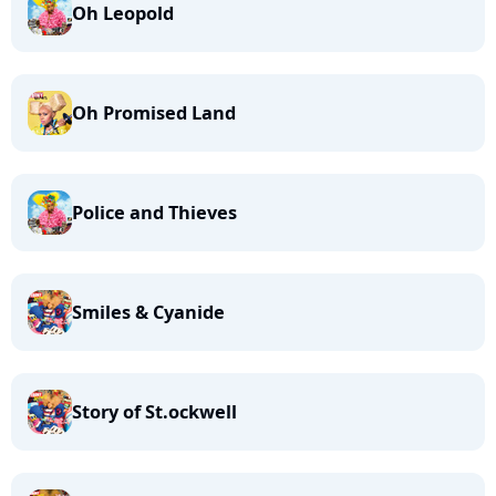
Oh Leopold
Oh Promised Land
Police and Thieves
Smiles & Cyanide
Story of St.ockwell