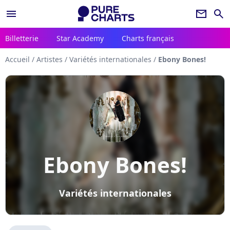
menu
newsletter
search
Billetterie
Star Academy
Charts français
Accueil
/
Artistes
/
Variétés internationales
/
Ebony Bones!
Ebony Bones!
Variétés internationales