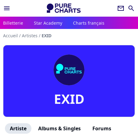
menu
newsletter
search
Billetterie
Star Academy
Charts français
Accueil
/
Artistes
/
EXID
EXID
Artiste
Albums & Singles
Forums