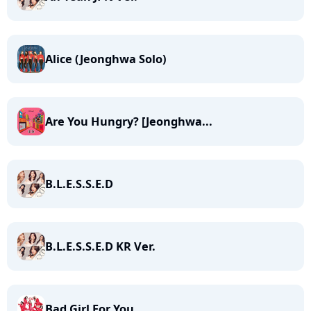
Alice (Jeonghwa Solo)
Are You Hungry? [Jeonghwa...
B.L.E.S.S.E.D
B.L.E.S.S.E.D KR Ver.
Bad Girl For You