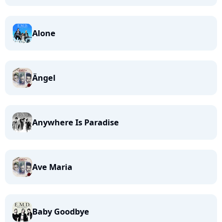
Alone
Ängel
Anywhere Is Paradise
Ave Maria
Baby Goodbye