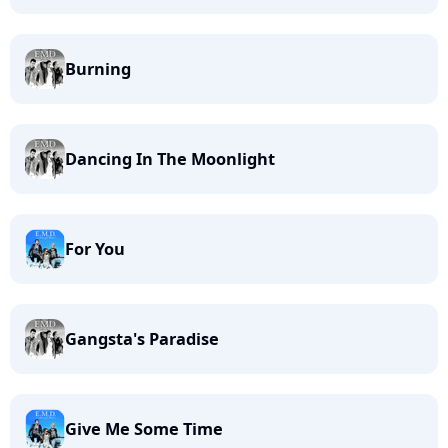
Burning
Dancing In The Moonlight
For You
Gangsta's Paradise
Give Me Some Time