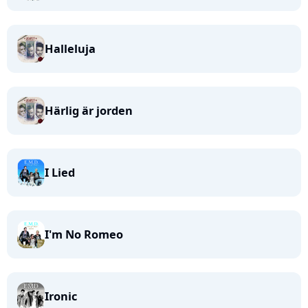
Halleluja
Härlig är jorden
I Lied
I'm No Romeo
Ironic