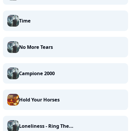
Time
No More Tears
Campione 2000
Hold Your Horses
Loneliness - Ring The...