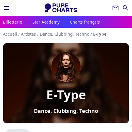
menu
newsletter
search
Billetterie
Star Academy
Charts français
Accueil
/
Artistes
/
Dance, Clubbing, Techno
/
E-Type
E-Type
Dance, Clubbing, Techno