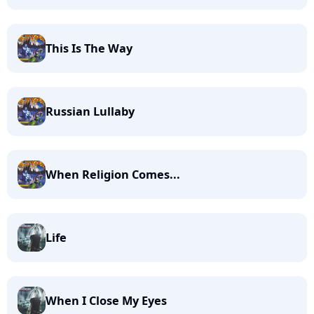
This Is The Way
Russian Lullaby
When Religion Comes...
Life
When I Close My Eyes