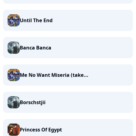
Until The End
Banca Banca
Me No Want Miseria (take...
Borschstjii
Princess Of Egypt