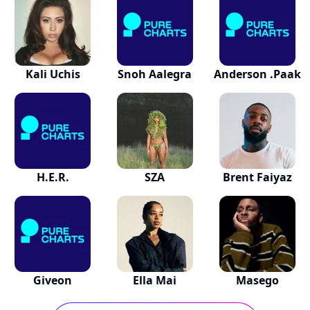
Kali Uchis
Snoh Aalegra
Anderson .Paak
H.E.R.
SZA
Brent Faiyaz
Giveon
Ella Mai
Masego