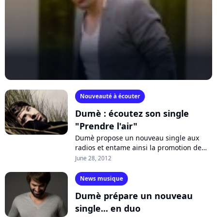
Nouveauté à écouter
Dumè : écoutez son single
"Prendre l'air"
Dumè propose un nouveau single aux
radios et entame ainsi la promotion de
son premier album produit par le label
June 28, 2012
communautaire My Major Company.
Déjà...
News musique
Dumè prépare un nouveau
single... en duo