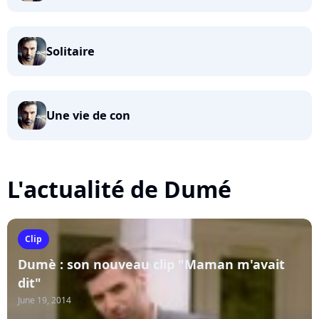
Solitaire
Une vie de con
L'actualité de Dumé
Clip
Dumè : son nouveau clip "Maman m'avait
dit"
June 19, 2014