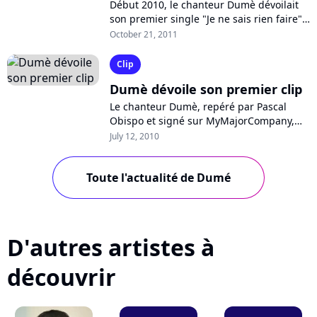
Début 2010, le chanteur Dumè dévoilait
son premier single "Je ne sais rien faire",
signé chez MyMajorCompany, promettant
October 21, 2011
l'album. Depuis, et quelques...
Clip
Dumè dévoile son premier clip
Le chanteur Dumè, repéré par Pascal
Obispo et signé sur MyMajorCompany,
dévoile actuellement le clip de son
July 12, 2010
premier single, "Je ne sais rien faire".
Un...
Toute l'actualité de Dumé
D'autres artistes à
découvrir