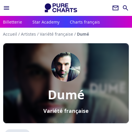
menu
newsletter
search
Billetterie
Star Academy
Charts français
Accueil
/
Artistes
/
Variété française
/
Dumé
Dumé
Variété française