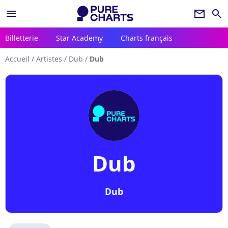
menu
newsletter
search
Billetterie
Star Academy
Charts français
Accueil
/
Artistes
/
Dub
/
Dub
Dub
Dub