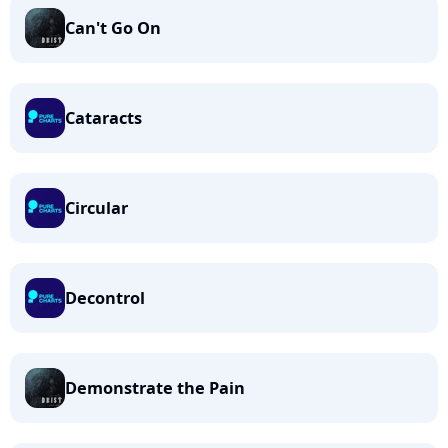
Can't Go On
Cataracts
Circular
Decontrol
Demonstrate the Pain