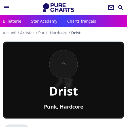
menu
newsletter
search
Billetterie
Star Academy
Charts français
Accueil
/
Artistes
/
Punk, Hardcore
/
Drist
Drist
Punk, Hardcore