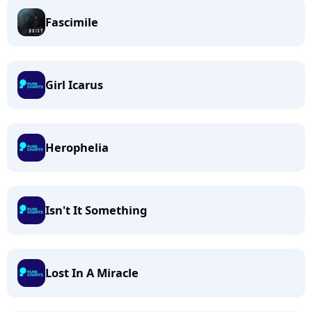
Fascimile
Girl Icarus
Herophelia
Isn't It Something
Lost In A Miracle