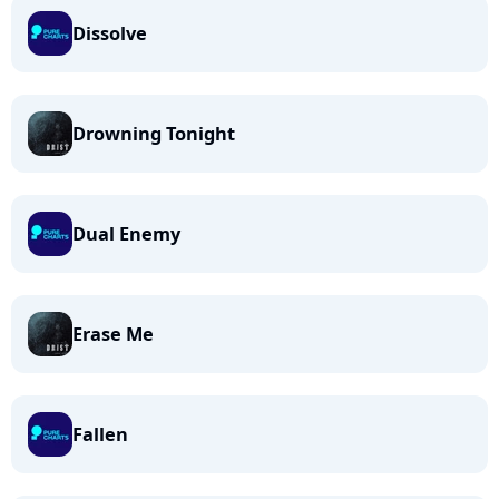
Dissolve
Drowning Tonight
Dual Enemy
Erase Me
Fallen