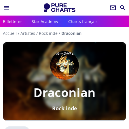
menu
newsletter
search
Billetterie
Star Academy
Charts français
Accueil
/
Artistes
/
Rock inde
/
Draconian
Draconian
Rock inde