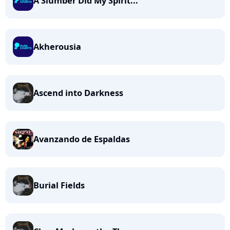
A Slumber Did My Spirit...
Akherousia
Ascend into Darkness
Avanzando de Espaldas
Burial Fields