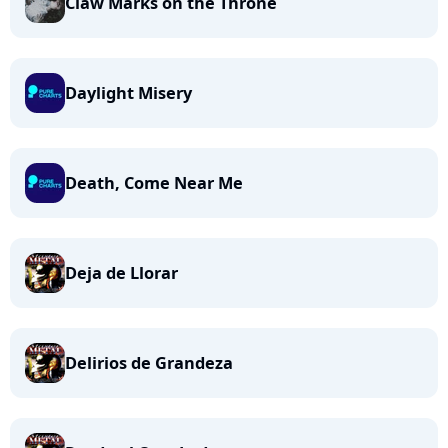
Claw Marks on the Throne
Daylight Misery
Death, Come Near Me
Deja de Llorar
Delirios de Grandeza