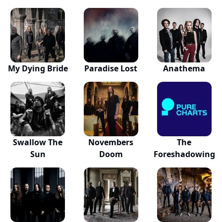
My Dying Bride
Paradise Lost
Anathema
Swallow The
Novembers
The
Sun
Doom
Foreshadowing