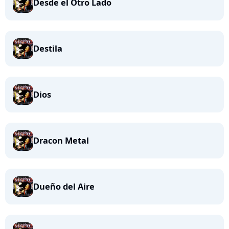
Desde el Otro Lado
Destila
Dios
Dracon Metal
Dueño del Aire