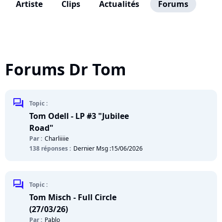
Artiste
Clips
Actualités
Forums
Forums Dr Tom
chat
Topic :
Tom Odell - LP #3 "Jubilee
Road"
Par :
Charliiiie
138 réponses :
Dernier Msg :
15/06/2026
chat
Topic :
Tom Misch - Full Circle
(27/03/26)
Par :
Pablo