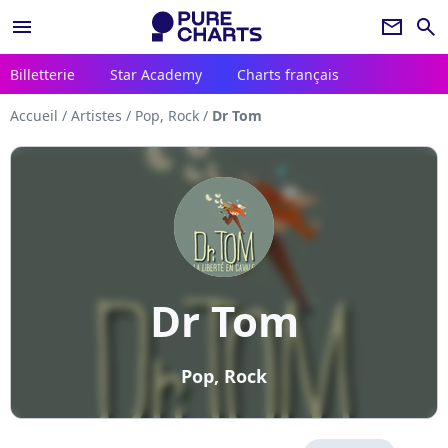
menu
newsletter
search
Billetterie
Star Academy
Charts français
Accueil
/
Artistes
/
Pop, Rock
/
Dr Tom
Dr Tom
Pop, Rock