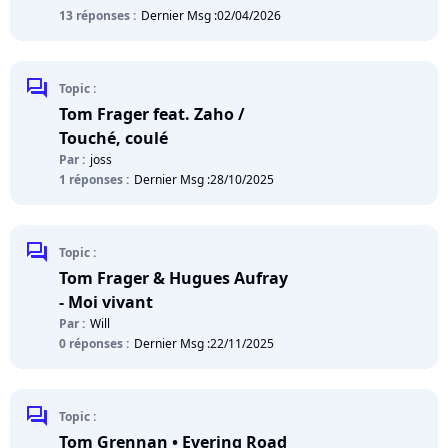
13 réponses :
Dernier Msg :
02/04/2026
chat
Topic :
Tom Frager feat. Zaho /
Touché, coulé
Par :
joss
1 réponses :
Dernier Msg :
28/10/2025
chat
Topic :
Tom Frager & Hugues Aufray
- Moi vivant
Par :
Will
0 réponses :
Dernier Msg :
22/11/2025
chat
Topic :
Tom Grennan • Evering Road