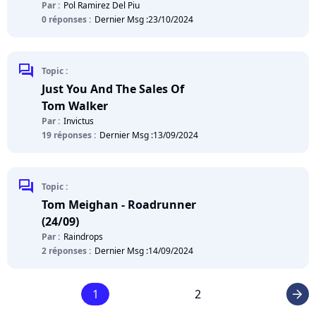
Par :
Pol Ramirez Del Piu
0 réponses :
Dernier Msg :
23/10/2024
chat
Topic :
Just You And The Sales Of
Tom Walker
Par :
Invictus
19 réponses :
Dernier Msg :
13/09/2024
chat
Topic :
Tom Meighan - Roadrunner
(24/09)
Par :
Raindrops
2 réponses :
Dernier Msg :
14/09/2024
1
2
arrow_right