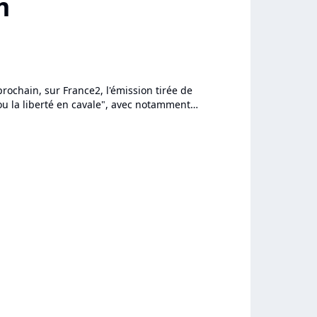
m
ochain, sur France2, l'émission tirée de
ou la liberté en cavale", avec notamment
 Thomas Dutronc, Ours,...