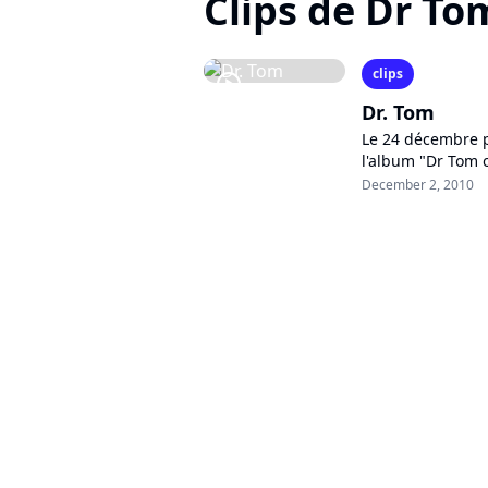
Clips de Dr To
clips
player2
Dr. Tom
Le 24 décembre pr
l'album "Dr Tom 
Vanessa Paradis,
December 2, 2010