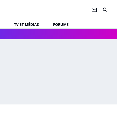
newsletter
search
TV ET MÉDIAS
FORUMS