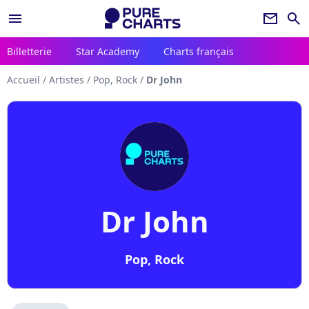
menu
newsletter
search
Billetterie
Star Academy
Charts français
Accueil
/
Artistes
/
Pop, Rock
/
Dr John
Dr John
Pop, Rock