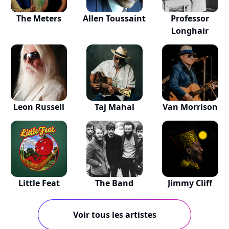
The Meters
Allen Toussaint
Professor
Longhair
Leon Russell
Taj Mahal
Van Morrison
Little Feat
The Band
Jimmy Cliff
Voir tous les artistes