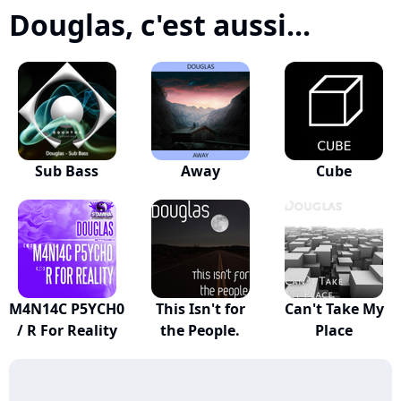
Douglas, c'est aussi...
Sub Bass
Away
Cube
M4N14C P5YCH0
This Isn't for
Can't Take My
/ R For Reality
the People.
Place