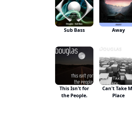
Sub Bass
Away
This Isn't for
Can't Take 
the People.
Place