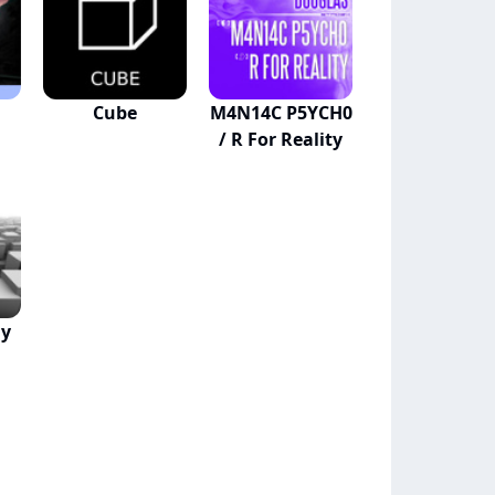
Cube
M4N14C P5YCH0
/ R For Reality
My