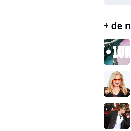
+ de n