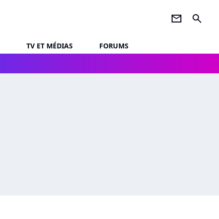
newsletter
search
TV ET MÉDIAS
FORUMS