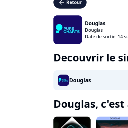
arrow_left
Retour
Douglas
Douglas
Date de sortie: 14 
Decouvrir le s
Douglas
Douglas, c'est 