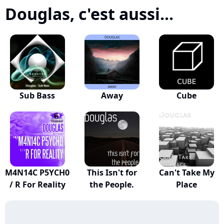
Douglas, c'est aussi...
Sub Bass
Away
Cube
M4N14C P5YCH0
This Isn't for
Can't Take My
/ R For Reality
the People.
Place