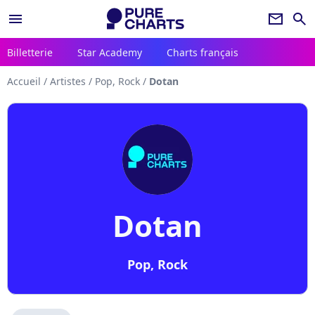
menu
newsletter
search
Billetterie
Star Academy
Charts français
Accueil
/
Artistes
/
Pop, Rock
/
Dotan
Dotan
Pop, Rock