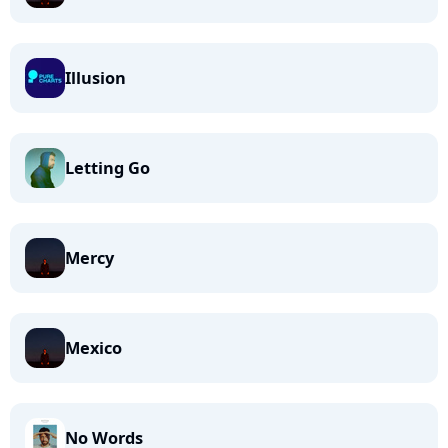
Illusion
Letting Go
Mercy
Mexico
No Words