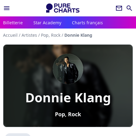
menu
newsletter
search
Billetterie
Star Academy
Charts français
Accueil
/
Artistes
/
Pop, Rock
/
Donnie Klang
Donnie Klang
Pop, Rock