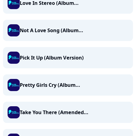
Love In Stereo (Album...
Not A Love Song (Album...
Pick It Up (Album Version)
Pretty Girls Cry (Album...
Take You There (Amended...