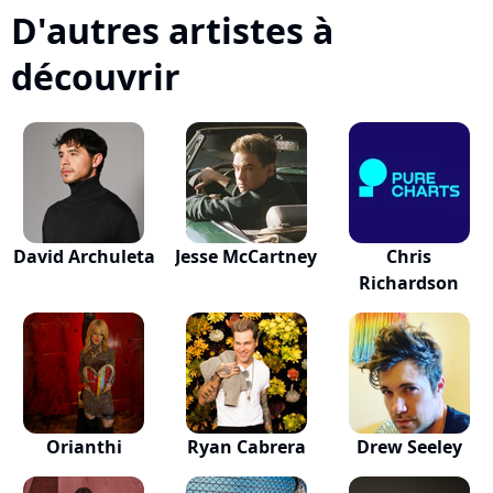
D'autres artistes à
découvrir
David Archuleta
Jesse McCartney
Chris
Richardson
Orianthi
Ryan Cabrera
Drew Seeley