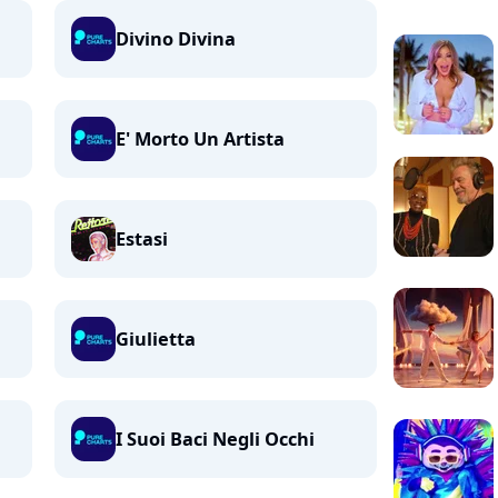
Divino Divina
E' Morto Un Artista
Estasi
Giulietta
I Suoi Baci Negli Occhi