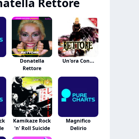
atella Rettore
Donatella
Un'ora Con...
Rettore
ck
Kamikaze Rock
Magnifico
de
'n' Roll Suicide
Delirio