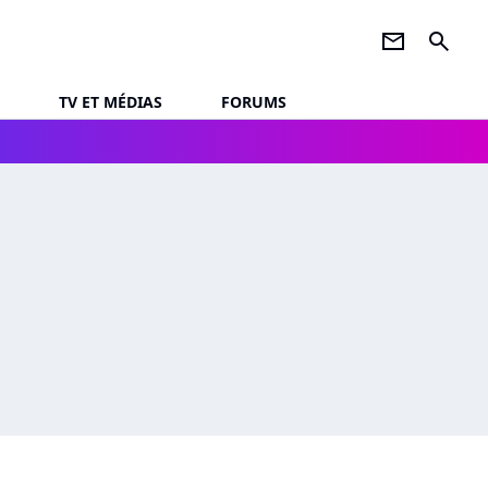
newsletter
search
TV ET MÉDIAS
FORUMS