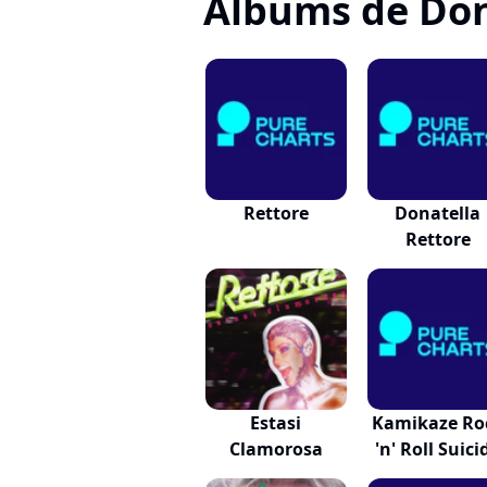
Albums de Don
Rettore
Donatella
Rettore
Estasi
Kamikaze Ro
Clamorosa
'n' Roll Suici