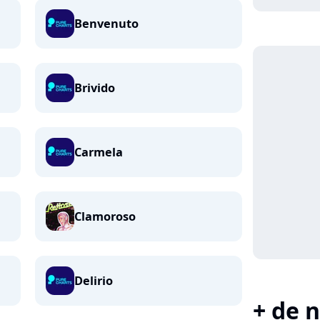
Benvenuto
Brivido
Carmela
Clamoroso
Delirio
+ de n